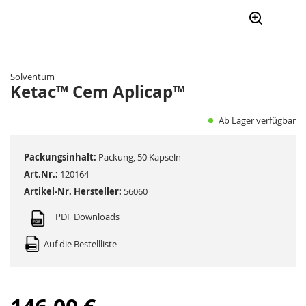
Zum
Anfang
der
Solventum
Bildergalerie
Ketac™ Cem Aplicap™
springen
Ab Lager verfügbar
Packungsinhalt:
Packung, 50 Kapseln
Art.Nr.:
120164
Artikel-Nr. Hersteller:
56060
PDF Downloads
Auf die Bestellliste