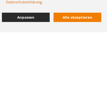
Datenschutzerklärung
.
Anpassen
Alle akzeptieren
10% Staffelrabatt
bei Online-Bestellung
42.000 Artikel
im Dentalversand
Heute bestellt,
morgen geliefert
M+W Newsletter
Sie erhalten exklusive Rabatte, Angebote & Neuheiten.