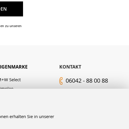
nen zu unseren
EIGENMARKE
KONTAKT
+W Select
06042 - 88 00 88
implee
Kontakt-Formular
.M. Edelingh
FOLGEN SIE UNS
nen erhalten Sie in unserer