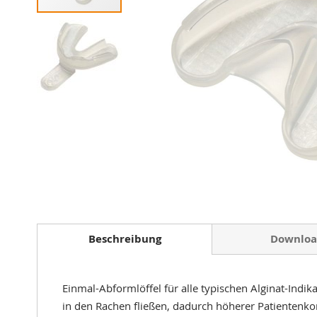
Zum
Anfang
der
Beschreibung
Downloa
Bildergalerie
springen
Einmal-Abformlöffel für alle typischen Alginat-Indik
in den Rachen fließen, dadurch höherer Patientenko