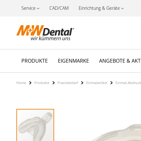
Service
CAD/CAM
Einrichtung & Geräte
PRODUKTE
EIGENMARKE
ANGEBOTE & AK
Home
Produkte
Praxisbedarf
Einmalartikel
Einmal-Abdruck
Zum
Ende
der
Bildergalerie
springen