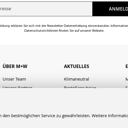
eldung erklären Sie sich mit der Newsletter-Datenerhebung einverstanden. Informatio
Datenschutzrichtlinien finden Sie auf unserer Website.
ÜBER M+W
AKTUELLES
Unser Team
Klimaneutral
M
Unsere Partner
Bestellapp heja+
S
Karriere
Verhaltenskodex/Code of
A
Conduct
Presse
Kontakt & Anfahrt
en bestmöglichen Service zu gewährleisten. Weitere Informatio