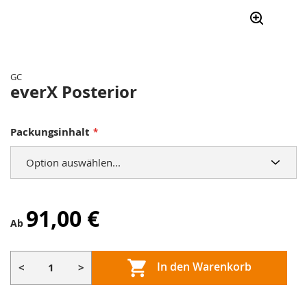
Zum
Anfang
der
GC
Bildergalerie
everX Posterior
springen
Packungsinhalt
91,00 €
Ab
In den Warenkorb
<
>