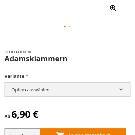
Zum
Anfang
der
SCHEU-DENTAL
Bildergalerie
Adamsklammern
springen
Variante
6,90 €
Ab