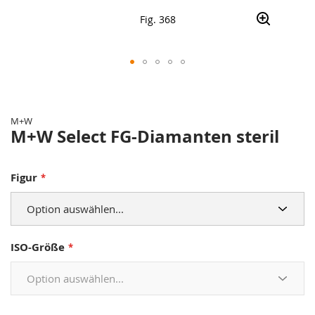
Fig. 368
Zum
Anfang
der
M+W
Bildergalerie
M+W Select FG-Diamanten steril
springen
Figur
ISO-Größe