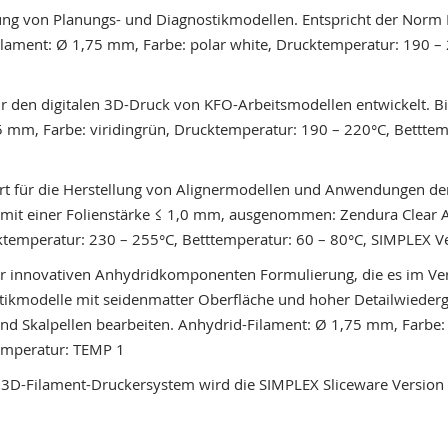
lung von Planungs- und Diagnostikmodellen. Entspricht der Norm 
ilament: Ø 1,75 mm, Farbe: polar white, Drucktemperatur: 190 – 
für den digitalen 3D-Druck von KFO-Arbeitsmodellen entwickelt. 
5 mm, Farbe: viridingrün, Drucktemperatur: 190 – 220°C, Betttem
ert für die Herstellung von Alignermodellen und Anwendungen de
en mit einer Folienstärke ≤ 1,0 mm, ausgenommen: Zendura Clear 
ucktemperatur: 230 – 255°C, Betttemperatur: 60 – 80°C, SIMPLE
er innovativen Anhydridkomponenten Formulierung, die es im Verg
stikmodelle mit seidenmatter Oberfläche und hoher Detailwieder
 und Skalpellen bearbeiten. Anhydrid-Filament: Ø 1,75 mm, Farbe:
emperatur: TEMP 1
3D-Filament-Druckersystem wird die SIMPLEX Sliceware Version ≥