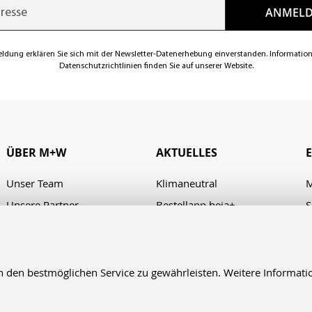
eldung erklären Sie sich mit der Newsletter-Datenerhebung einverstanden. Informatio
Datenschutzrichtlinien finden Sie auf unserer Website.
ÜBER M+W
AKTUELLES
Unser Team
Klimaneutral
M
Unsere Partner
Bestellapp heja+
S
Karriere
Verhaltenskodex/Code of
A
Conduct
Presse
Kontakt & Anfahrt
en bestmöglichen Service zu gewährleisten. Weitere Informatio