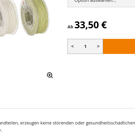
33,50 €
Ab
<
>
tandteilen, erzeugen keine störenden oder gesundheitsschädlic
r.