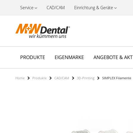
Service
CAD/CAM
Einrichtung & Geräte
PRODUKTE
EIGENMARKE
ANGEBOTE & AK
Home
Produkte
CAD/CAM
3D-Printing
SIMPLEX Filamente
Zum
Ende
der
Bildergalerie
springen