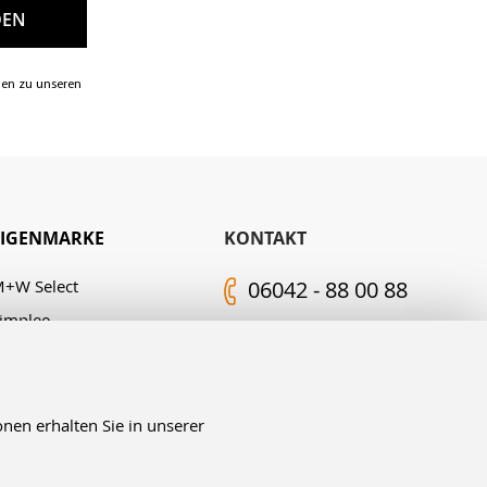
nen zu unseren
EIGENMARKE
KONTAKT
+W Select
06042 - 88 00 88
implee
Kontakt-Formular
.M. Edelingh
FOLGEN SIE UNS
nen erhalten Sie in unserer