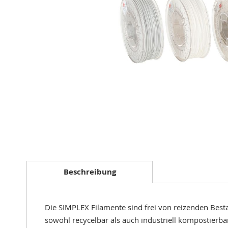
Zum
Anfang
der
Beschreibung
Bildergalerie
springen
Die SIMPLEX Filamente sind frei von reizenden Bes
sowohl recycelbar als auch industriell kompostierba