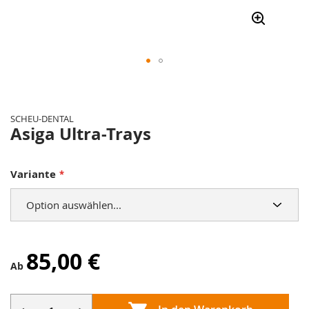
Zum
Anfang
der
SCHEU-DENTAL
Bildergalerie
Asiga Ultra-Trays
springen
Variante
85,00 €
Ab