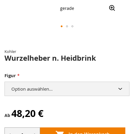
gerade
Zum
Anfang
der
Kohler
Bildergalerie
Wurzelheber n. Heidbrink
springen
Figur
48,20 €
Ab