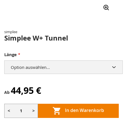
Zum
Anfang
der
simplee
Bildergalerie
Simplee W+ Tunnel
springen
Länge
44,95 €
Ab
In den Warenkorb
<
>