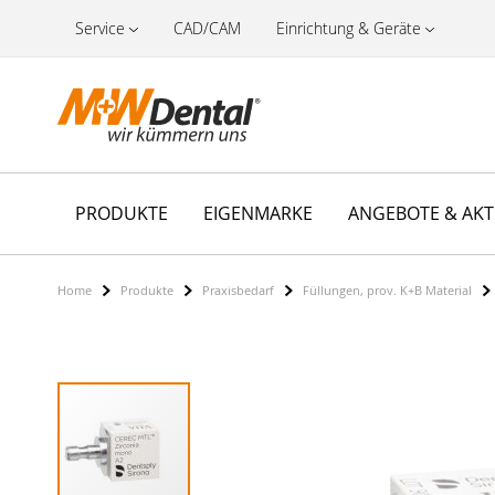
Service
CAD/CAM
Einrichtung & Geräte
PRODUKTE
EIGENMARKE
ANGEBOTE & AK
Home
Produkte
Praxisbedarf
Füllungen, prov. K+B Material
Zum
Ende
der
Bildergalerie
springen