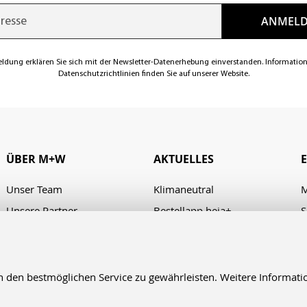
eldung erklären Sie sich mit der Newsletter-Datenerhebung einverstanden. Informatio
Datenschutzrichtlinien finden Sie auf unserer Website.
ÜBER M+W
AKTUELLES
Unser Team
Klimaneutral
M
Unsere Partner
Bestellapp heja+
S
Karriere
Verhaltenskodex/Code of
A
Conduct
Presse
Kontakt & Anfahrt
en bestmöglichen Service zu gewährleisten. Weitere Informatio