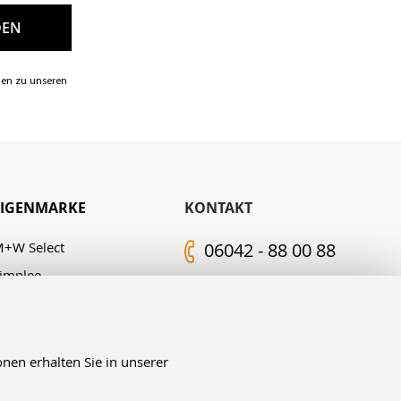
nen zu unseren
EIGENMARKE
KONTAKT
+W Select
06042 - 88 00 88
implee
Kontakt-Formular
.M. Edelingh
FOLGEN SIE UNS
nen erhalten Sie in unserer