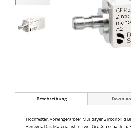
Zum
Anfang
der
Beschreibung
Downloa
Bildergalerie
springen
Hochfester, voreingefärbter Mulitlayer Zirkonoxid 
Veneers. Das Material ist in zwei Größen erhältlich.