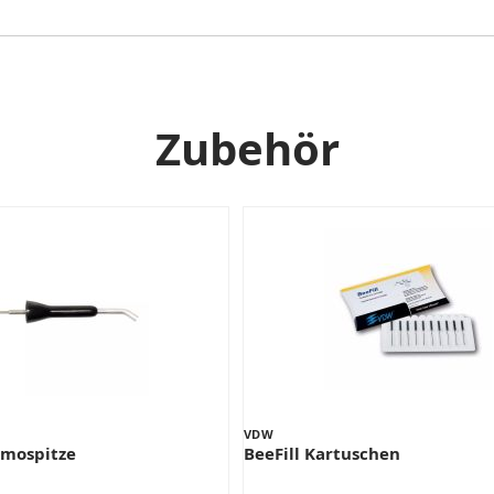
Zubehör
VDW
rmospitze
BeeFill Kartuschen