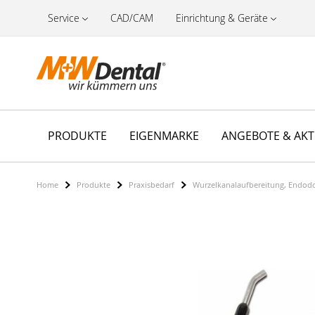
Service
CAD/CAM
Einrichtung & Geräte
PRODUKTE
EIGENMARKE
ANGEBOTE & AK
Home
Produkte
Praxisbedarf
Wurzelkanalaufbereitung, Endod
Zum
Ende
der
Bildergalerie
springen