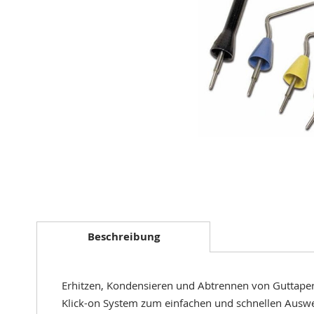
Zum
Anfang
der
Beschreibung
Bildergalerie
springen
Erhitzen, Kondensieren und Abtrennen von Guttaper
Klick-on System zum einfachen und schnellen Ausw