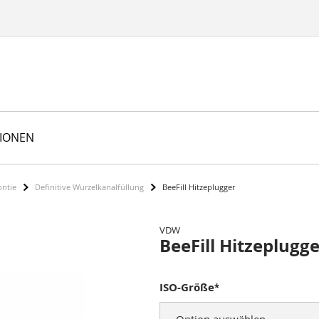
TIONEN
ontie
Definitive Wurzelkanalfüllung
BeeFill Hitzeplugger
VDW
BeeFill Hitzeplugg
ISO-Größe