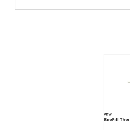
VDW
BeeFill The