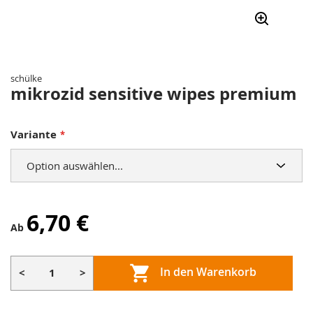
Zum
Anfang
der
schülke
Bildergalerie
mikrozid sensitive wipes premium
springen
Variante
6,70 €
Ab
In den Warenkorb
<
>