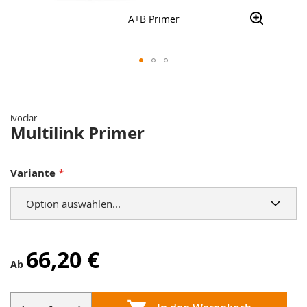
A+B Primer
Zum
Anfang
der
ivoclar
Bildergalerie
Multilink Primer
springen
Variante
66,20 €
Ab